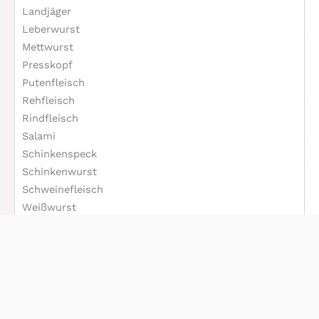
Landjäger
Leberwurst
Mettwurst
Presskopf
Putenfleisch
Rehfleisch
Rindfleisch
Salami
Schinkenspeck
Schinkenwurst
Schweinefleisch
Weißwurst
< 5g KH pro 100g
< 10g KH pro 100g