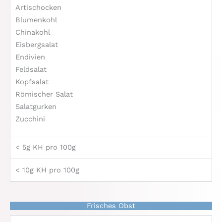
Artischocken
Blumenkohl
Chinakohl
Eisbergsalat
Endivien
Feldsalat
Kopfsalat
Römischer Salat
Salatgurken
Zucchini
< 5g KH pro 100g
< 10g KH pro 100g
Frisches Obst