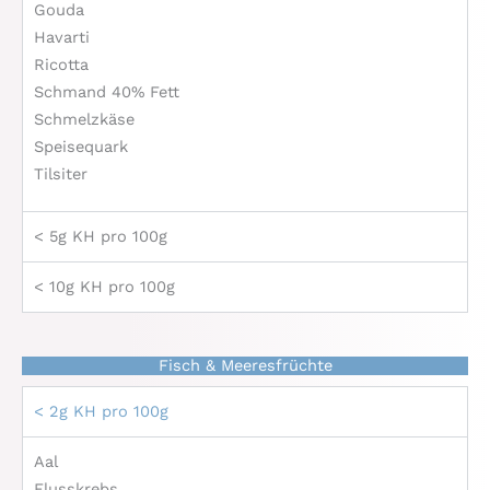
Gouda
Havarti
Ricotta
Schmand 40% Fett
Schmelzkäse
Speisequark
Tilsiter
< 5g KH pro 100g
< 10g KH pro 100g
Fisch & Meeresfrüchte
< 2g KH pro 100g
Aal
Flusskrebs