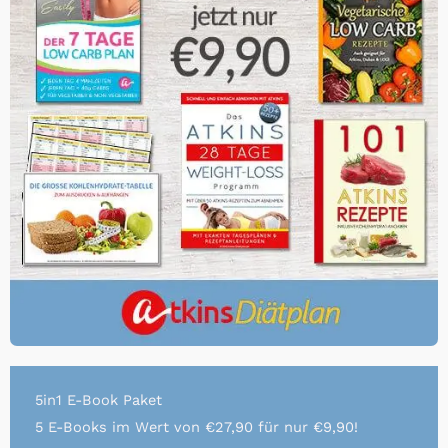
5in1 E-Book Paket
5 E-Books im Wert von €27,90 für nur €9,90!