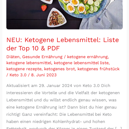
10
&
PDF
NEU: Ketogene Lebensmittel: Liste
der Top 10 & PDF
Diäten
,
Gesunde Ernährung
/
ketogene ernährung
,
ketogene lebensmittel
,
ketogene lebensmittel liste
,
ketogene rezepte
,
ketogenes brot
,
ketogenes frühstück
/
Keto 3.0
/
8. Juni 2023
Aktualisiert am 29. Januar 2024 von Keto 3.0 Dich
interessieren die Vorteile und die Vielfalt der ketogenen
Lebensmittel und du willst endlich genau wissen, was
eine ketogene Ernährung ist? Dann bist du hier genau
richtig! Ganz vereinfacht: Die Lebensmittel bei Keto
haben einen niedrigen Kohlenhydrat- und hohen
Fettgehalt, wodurch der Körper in einen Zustand der […]